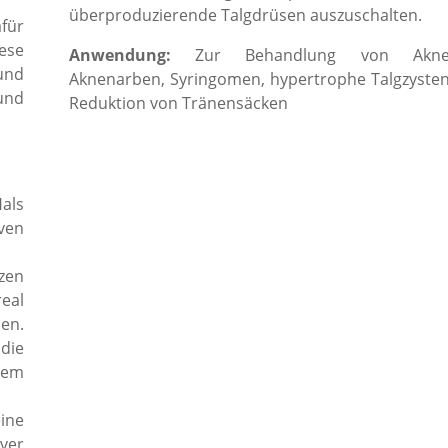
überproduzierende Talgdrüsen auszuschalten.
für
ese
Anwendung:
Zur Behandlung von Akne
und
Aknenarben, Syringomen, hypertrophe Talgzysten
und
Reduktion von Tränensäcken
P
als
ven
zen
eal
en.
die
tem
ine
ver