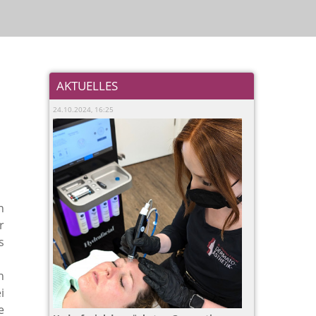
AKTUELLES
24.10.2024, 16:25
n
r
s
h
i
e