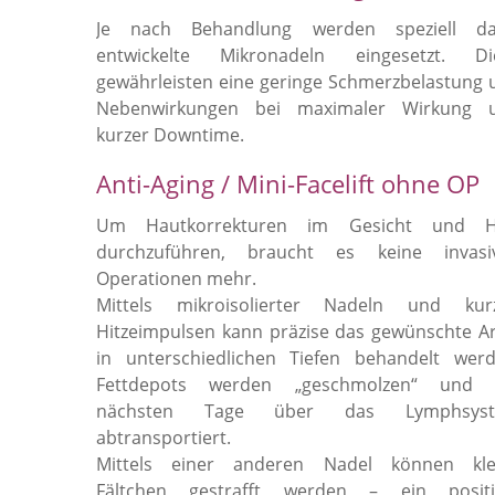
Je nach Behandlung werden speziell da
entwickelte Mikronadeln eingesetzt. Di
gewährleisten eine geringe Schmerzbelastung 
Nebenwirkungen bei maximaler Wirkung 
kurzer Downtime.
Anti-Aging / Mini-Facelift ohne O
Um Hautkorrekturen im Gesicht und H
durchzuführen, braucht es keine invasi
Operationen mehr.
Mittels mikroisolierter Nadeln und kur
Hitzeimpulsen kann präzise das gewünschte Ar
in unterschiedlichen Tiefen behandelt werd
Fettdepots werden „geschmolzen“ und 
nächsten Tage über das Lymphsys
abtransportiert.
Mittels einer anderen Nadel können kle
Fältchen gestrafft werden – ein positi